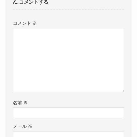
コメントする
コメント
※
名前
※
メール
※