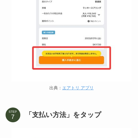
出典：
エアトリ アプリ
STEP
「支払い方法」をタップ