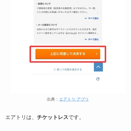
出典：
エアトリ アプリ
エアトリは、
チケットレス
です。