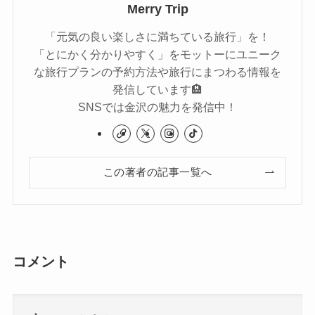
Merry Trip
「元気の良い楽しさに満ちている旅行」を！
「とにかく分かりやすく」をモットーにユニーク
な旅行プランの予約方法や旅行にまつわる情報を
発信しています🏨
SNSでは金沢の魅力を発信中！
この著者の記事一覧へ
コメント