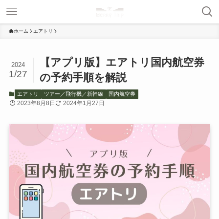
ホーム
エアトリ
【アプリ版】エアトリ国内航空券
2024
1/27
の予約手順を解説
エアトリ
ツアー／飛行機／新幹線
国内航空券
2023年8月8日
2024年1月27日