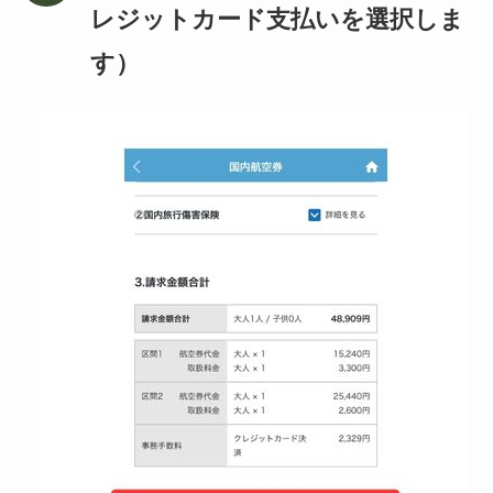
レジットカード支払いを選択しま
す）